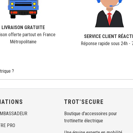
LIVRAISON GRATUITE
ison offerte partout en France
SERVICE CLIENT RÉACT
Métropolitaine
Réponse rapide sous 24h - 
trique ?
MATIONS
TROT'SECURE
AMBASSADEUR
Boutique d'accessoires pour
trottinette électrique
FRE PRO
Une équipe experte en mobilité