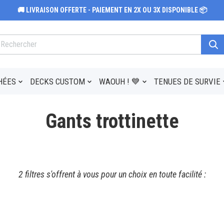
🚚 LIVRAISON OFFERTE - PAIEMENT EN 2X OU 3X DISPONIBLE 📦
HÉES
DECKS CUSTOM
WAOUH ! 💙
TENUES DE SURVIE
Gants trottinette
2 filtres s'offrent à vous pour un choix en toute facilité :
0 à 30 km/h
30 à 60 kM/H