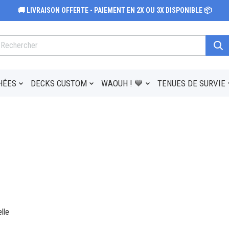
🚚 LIVRAISON OFFERTE - PAIEMENT EN 2X OU 3X DISPONIBLE 📦
HÉES
DECKS CUSTOM
WAOUH ! 💙
TENUES DE SURVIE
lle