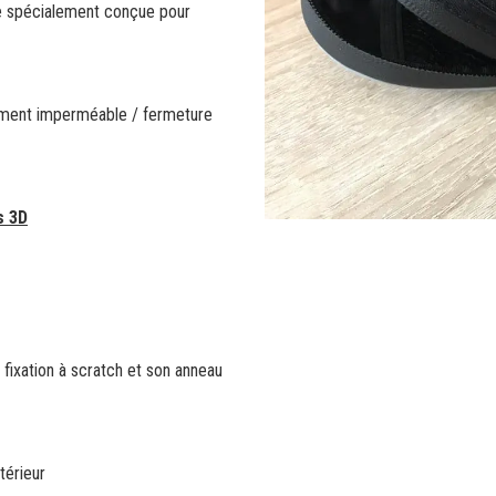
 spécialement conçue pour
s
ement imperméable / fermeture
s 3D
e fixation à scratch et son anneau
ntérieur