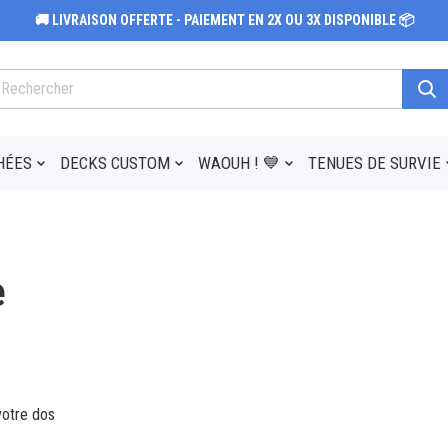
🚚 LIVRAISON OFFERTE - PAIEMENT EN 2X OU 3X DISPONIBLE 📦
HÉES
DECKS CUSTOM
WAOUH ! 💙
TENUES DE SURVIE
e
votre dos