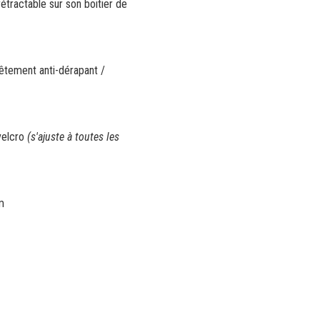
étractable sur son boitier de
vêtement anti-dérapant /
velcro
(s'ajuste à toutes les
m