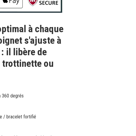
optimal à chaque
oignet s'ajuste à
 il libère de
 trottinette ou
 à 360 degrés
e / bracelet fortifié