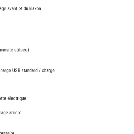
age avant et du klaxon
inosité utilisée)
 charge USB standard / charge
tte électrique :
rage arrière
cessaire)