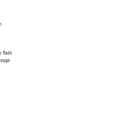
on
e flash
rouge