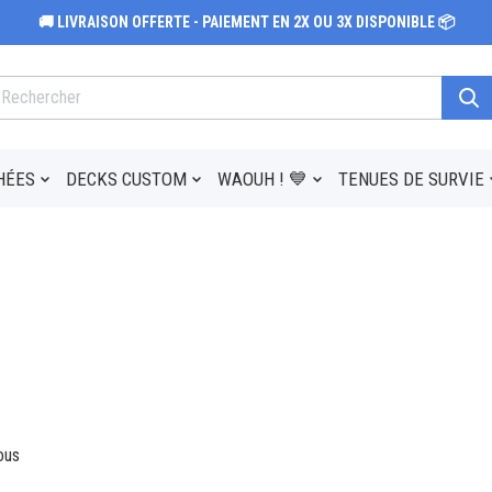
🚚 LIVRAISON OFFERTE - PAIEMENT EN 2X OU 3X DISPONIBLE 📦
HÉES
DECKS CUSTOM
WAOUH ! 💙
TENUES DE SURVIE
ous