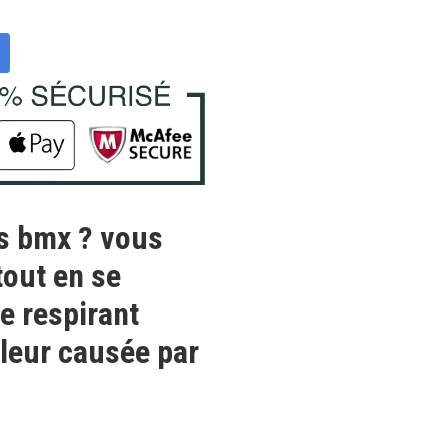
es bmx ? vous
tout en se
me respirant
aleur causée par