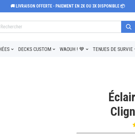
🚚 LIVRAISON OFFERTE - PAIEMENT EN 2X OU 3X DISPONIBLE 📦
HÉES
DECKS CUSTOM
WAOUH ! 💙
TENUES DE SURVIE
Éclai
Clig