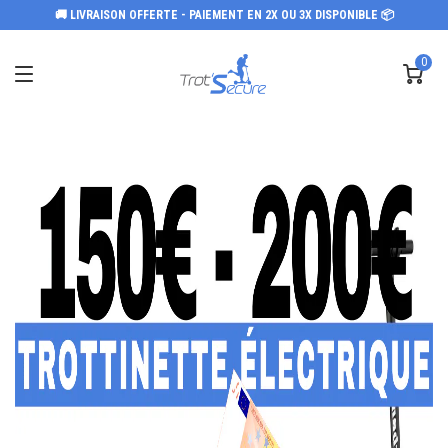
🚚 LIVRAISON OFFERTE - PAIEMENT EN 2X OU 3X DISPONIBLE 📦
0