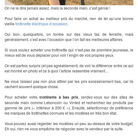
On ne le dira jamais assez, mais la seconde main, c’est génial !
Pour faire un achat au meilleur prix du marché, rien de tel qu’une bonne
vieille
trottinette électrique d’occasion
.
Oui bon, quelquefois, on tombe sur des vieux tas de ferraille, mais
généralement, c’est avec l’occasion que l’on fait les meilleures affaires.
Si vous voulez acheter une trottinette qui n’est pas de première jeunesse, le
mieux est de vous déplacer pour voir l’engin de vos propres yeux.
On est parfois surpris (et pas agréablement) de voir la différence entre ce qui
est montré en photo et ce à quoi l’article ressemble vraiment…
Ne vous laissez pas non plus attirer par les prix excessivement bas, car ils
cachent souvent quelque chose.
Pour acheter votre
trottinette à bas prix
, rendez-vous sur des sites de
seconde main comme Leboncoin ou Vinted et recherchez les produits par
gamme de prix (« inférieur à 200 € »). Ensuite, sélectionnez de préférence
les marques de trottinettes connues et les modèles en très bon état.
Vous pouvez aussi regarder les modèles un peu au-dessus de votre budget.
Eh oui, rien ne vous empêche de négocier avec le vendeur par la suite.