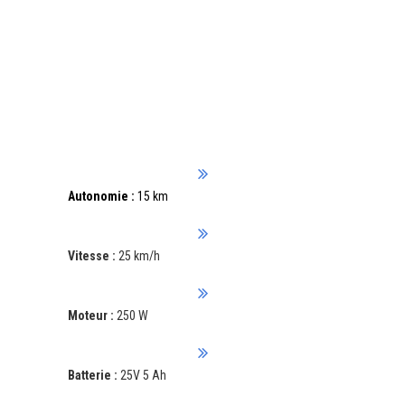
II. Urbanglide ride 62s : la meilleure
trottinette électrique à moins de
200€
Autonomie :
15 km
Vitesse :
25 km/h
Moteur :
250 W
Batterie :
25V 5 Ah