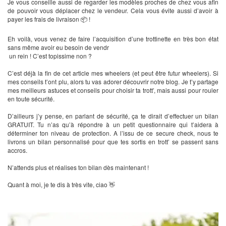
Je vous conseille aussi de regarder les modèles proches de chez vous afin
de pouvoir vous déplacer chez le vendeur. Cela vous évite aussi d’avoir à
payer les frais de livraison 📦 !
Eh voilà, vous venez de faire l’acquisition d’une trottinette en très bon état
sans même avoir eu besoin de vendr
un rein ! C’est topissime non ?
C’est déjà la fin de cet article mes wheelers (et peut être futur wheelers). Si
mes conseils t’ont plu, alors tu vas adorer découvrir notre blog. Je t’y partage
mes meilleurs astuces et conseils pour choisir ta trott’, mais aussi pour rouler
en toute sécurité.
D’ailleurs j’y pense, en parlant de sécurité, ça te dirait d’effectuer un bilan
GRATUIT. Tu n’as qu’à répondre à un petit questionnaire qui t’aidera à
déterminer ton niveau de protection. A l’issu de ce secure check, nous te
livrons un bilan personnalisé pour que tes sortis en trott’ se passent sans
accros.
N’attends plus et réalises ton bilan dès maintenant !
Quant à moi, je te dis à très vite, ciao 👋