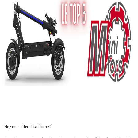
trottinette électrique
minimotors
Hey mes riders ! La forme ?