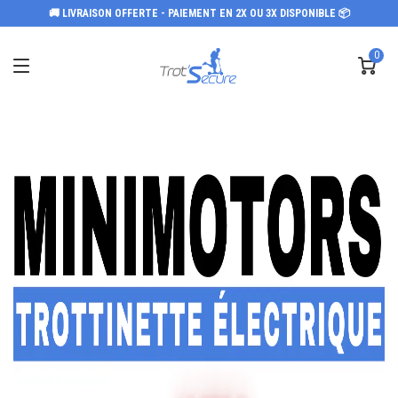
🚚 LIVRAISON OFFERTE - PAIEMENT EN 2X OU 3X DISPONIBLE 📦
0