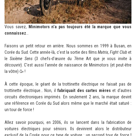
Vous savez,
Minimotors n’a pas toujours été la marque que vous
connaissez
…
Faisons un petit retour en arrière. Nous sommes en 1999 à Busan, en
Corée du Sud. Cette année-là, c’est la sortie des films
Matrix, Fight Club
et
le
Sixième Sens
(3 chefs-d’œuvre du 7ème Art que je vous invite à
découvrir). C’est aussi l’année de naissance de Minimotors (et peut-être
la vôtre) 🥳 !
À cette époque, le géant de la trottinette électrique ne faisait pas de
trottinette électrique… Non, il
fabriquait des cartes mères
et d’autres
circuits électroniques imprimés. En seulement 2 ans, la marque devint
une référence en Corée du Sud alors même que le marché était saturé :
un tour de force !
Allez savoir pourquoi, en 2006, ils se lancent dans la fabrication de
voitures électriques pour séniors. Ils devinrent alors le distributeur
exclusif de la Corée pour ce type de voiture : un second tour de force !