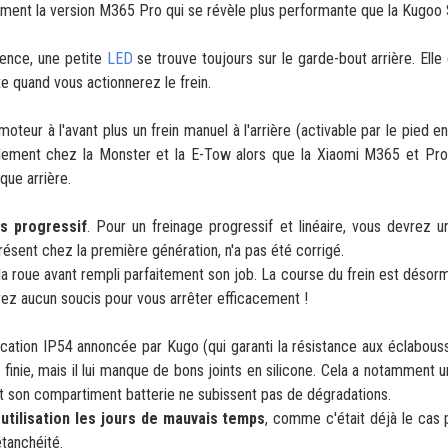
ment la version M365 Pro qui se révèle plus performante que la Kugoo
sence, une petite
LED
se trouve toujours sur le garde-bout arrière. Elle 
e quand vous actionnerez le frein.
 moteur à l'avant plus un frein manuel à l'arrière (activable par le pied 
alement chez la Monster et la E-Tow alors que la Xiaomi M365 et Pro
que arrière.
s progressif
. Pour un freinage progressif et linéaire, vous devrez 
 présent chez la première génération, n'a pas été corrigé.
la roue avant rempli parfaitement son job. La course du frein est désor
aurez aucun soucis pour vous arrêter efficacement !
cation IP54 annoncée par Kugo (qui garanti la résistance aux éclabous
en finie, mais il lui manque de bons joints en silicone. Cela a notamment 
et son compartiment batterie ne subissent pas de dégradations.
utilisation les jours de mauvais temps
, comme c'était déjà le cas 
tanchéité.