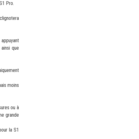
 S1 Pro.
clignotera
en appuyant
 ainsi que
uniquement
mais moins
sures ou à
une grande
pour la S1