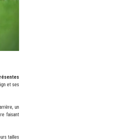
présentes
ign et ses
rrière, un
re faisant
rs tailles