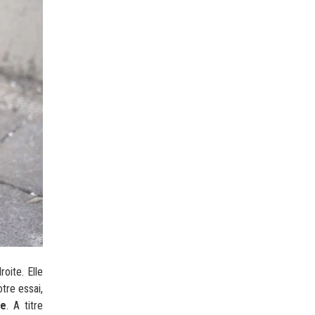
oite. Elle
tre essai,
te
. A titre